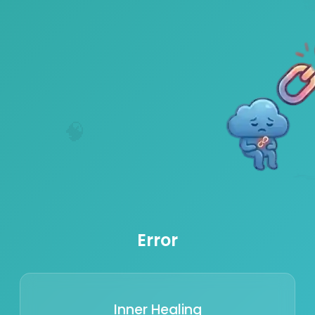
🧠
Error
Inner Healing