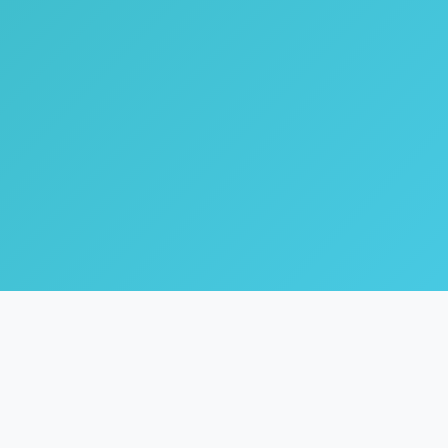
🌿
Coach Inne
Life & Healing Coach dengan fokus pada inner healing,