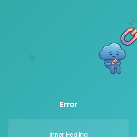
🧠
Error
Inner Healing