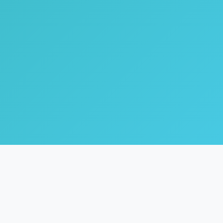
🌿
Coach Inne
Life & Healing Coach dengan fokus pada inner healing,