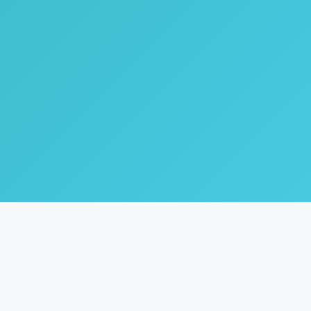
🌿
Coach Inne
Life & Healing Coach dengan fokus pada inner healing,