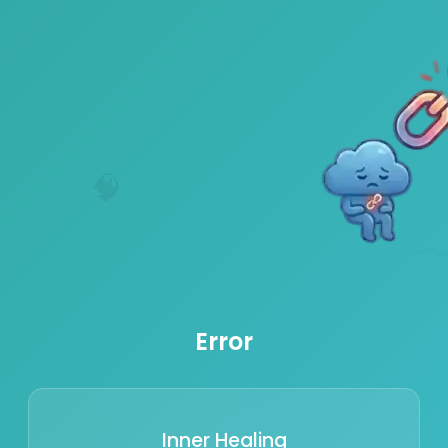
🧠
Error
Inner Healing