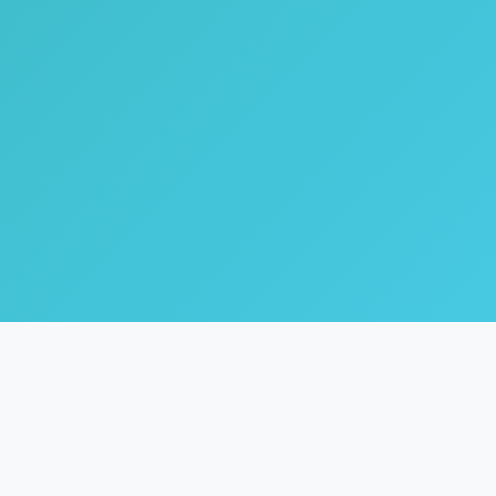
🌿
Coach Inne
Life & Healing Coach dengan fokus pada inner healing,