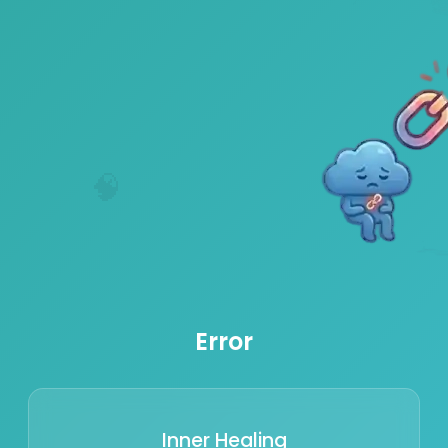
🧠
Error
Inner Healing