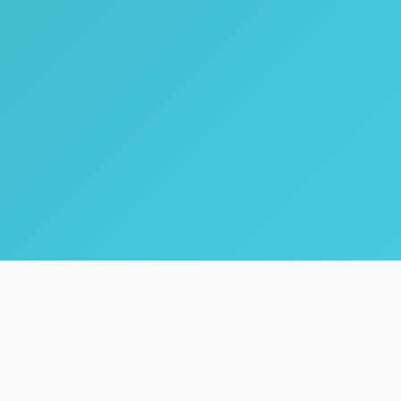
🌿
Coach Inne
Life & Healing Coach dengan fokus pada inner healing,