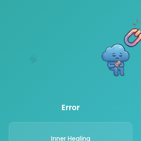
🧠
Error
Inner Healing