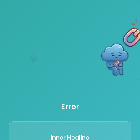
🧠
Error
Inner Healing