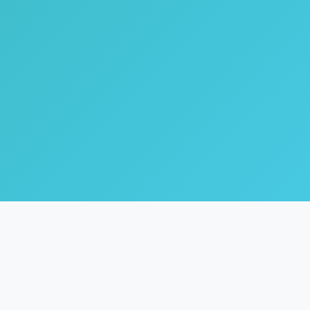
🌿
Coach Inne
Life & Healing Coach dengan fokus pada inner healing,