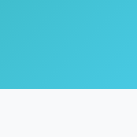
🌿
Coach Inne
Life & Healing Coach dengan fokus pada inner healing,