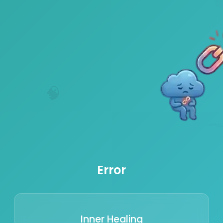
🧠
Error
Inner Healing