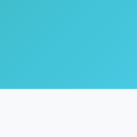
🌿
Coach Inne
Life & Healing Coach dengan fokus pada inner healing,