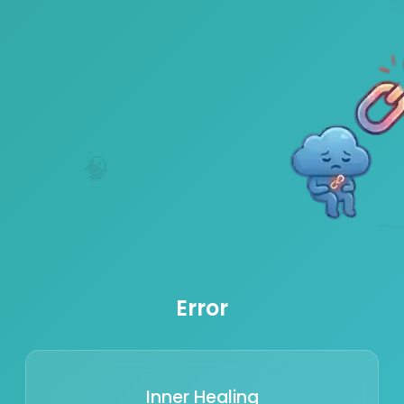
🧠
Error
Inner Healing